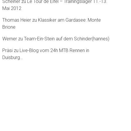
Scheiner
zu
Le Tour dè Eifel – Trainingslager 11.-13.
Mai 2012
Thomas Heier
zu
Klassiker am Gardasee: Monte
Brione
Werner
zu
Team-Ein-Stein auf dem Schinder(hannes)
Präsi
zu
Live-Blog vom 24h MTB Rennen in
Duisburg…