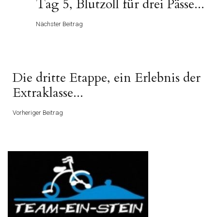
Nächster
Tag 5, Blutzoll für drei Pässe...
Beitrag
Nächster Beitrag
Vorheriger
Die dritte Etappe, ein Erlebnis der
Beitrag
Extraklasse...
Vorheriger Beitrag