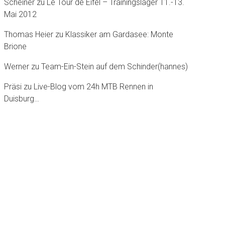
Scheiner
zu
Le Tour dè Eifel – Trainingslager 11.-13.
Mai 2012
Thomas Heier
zu
Klassiker am Gardasee: Monte
Brione
Werner
zu
Team-Ein-Stein auf dem Schinder(hannes)
Präsi
zu
Live-Blog vom 24h MTB Rennen in
Duisburg…