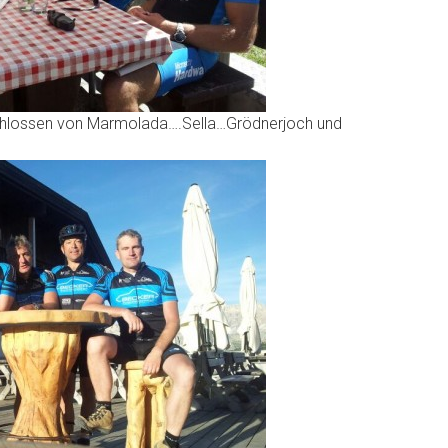
hlossen von Marmolada….Sella…Grödnerjoch und