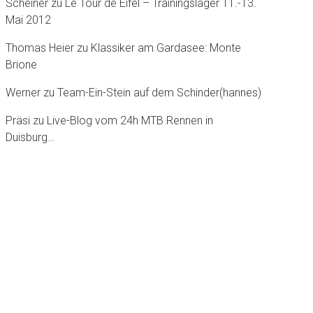
Scheiner
zu
Le Tour dè Eifel – Trainingslager 11.-13.
Mai 2012
Thomas Heier
zu
Klassiker am Gardasee: Monte
Brione
Werner
zu
Team-Ein-Stein auf dem Schinder(hannes)
Präsi
zu
Live-Blog vom 24h MTB Rennen in
Duisburg…