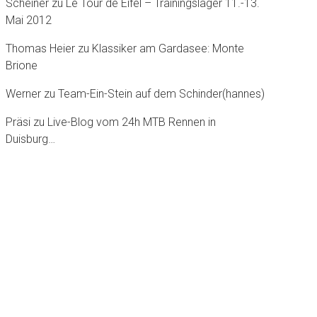
Scheiner
zu
Le Tour dè Eifel – Trainingslager 11.-13.
Mai 2012
Thomas Heier
zu
Klassiker am Gardasee: Monte
Brione
Werner
zu
Team-Ein-Stein auf dem Schinder(hannes)
Präsi
zu
Live-Blog vom 24h MTB Rennen in
Duisburg…