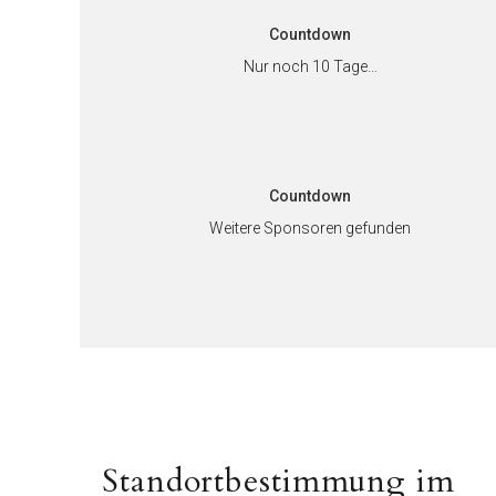
Countdown
Nur noch 10 Tage…
Countdown
Weitere Sponsoren gefunden
Beitragsnavigati
Vorheriger
Standortbestimmung im