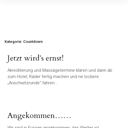
Inhalte
überspringen
Kategorie:
Countdown
Jetzt wird’s ernst!
Akreditierung und Massagetermine klären und dann ab
zum Hotel, Räder fertig machen und ne lockere
„Anschwitzrunde“ fahren…
Angekommen……
Wir sind in Füssen angekommen, das Wetter ist