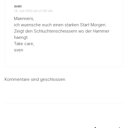
sven
16. Juli 2010 um 21:05 Uhr
Maenners,
ich wuensche euch einen starken Start Morgen.
Zeigt den Schluchtenscheissern wo der Hammer
haengt.
Take care,
sven
Kommentare sind geschlossen.
Beitragsnavigation