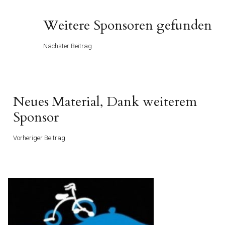
Beitragsnavigation
Nächster
Weitere Sponsoren gefunden
Beitrag
Nächster Beitrag
Vorheriger
Neues Material, Dank weiterem
Beitrag
Sponsor
Vorheriger Beitrag