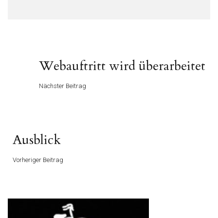
Beitragsnavigation
Nächster
Webauftritt wird überarbeitet
Beitrag
Nächster Beitrag
Vorheriger
Ausblick
Beitrag
Vorheriger Beitrag