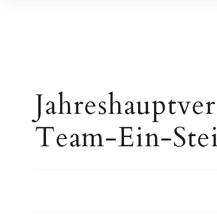
Inhalte
überspringen
Jahreshauptve
Team-Ein-Ste