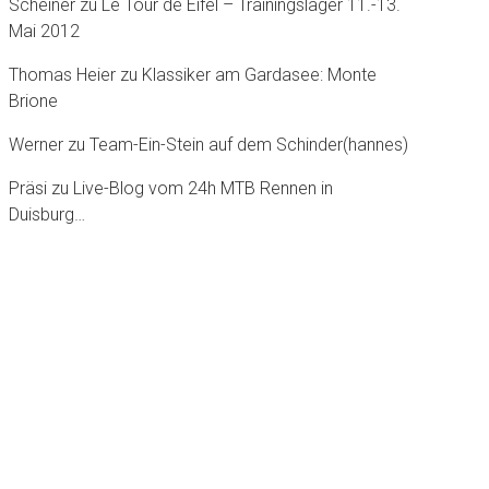
Scheiner
zu
Le Tour dè Eifel – Trainingslager 11.-13.
Mai 2012
Thomas Heier
zu
Klassiker am Gardasee: Monte
Brione
Werner
zu
Team-Ein-Stein auf dem Schinder(hannes)
Präsi
zu
Live-Blog vom 24h MTB Rennen in
Duisburg…