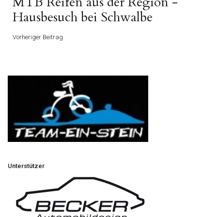
Vorheriger
MTB Reifen aus der Region -
Beitrag
Hausbesuch bei Schwalbe
Vorheriger Beitrag
Unterstützer