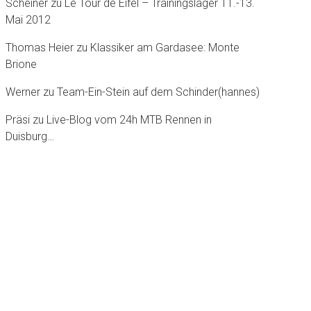
Scheiner
zu
Le Tour dè Eifel – Trainingslager 11.-13.
Mai 2012
Thomas Heier
zu
Klassiker am Gardasee: Monte
Brione
Werner
zu
Team-Ein-Stein auf dem Schinder(hannes)
Präsi
zu
Live-Blog vom 24h MTB Rennen in
Duisburg…