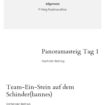
Allgemein
P-Weg Radmarathon
Beitragsnavigation
Nächster
Panoramasteig Tag 1
Beitrag
Nächster Beitrag
Vorheriger
Team-Ein-Stein auf dem
Beitrag
Schinder(hannes)
Vorheriger Beitrag