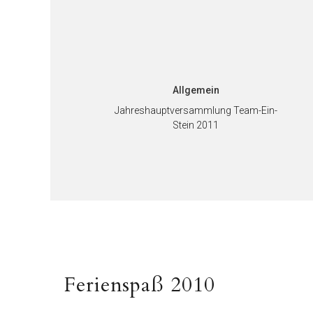
Allgemein
Jahreshauptversammlung Team-Ein-
Stein 2011
Beitragsnavigati
Vorheriger
Ferienspaß 2010
Beitrag