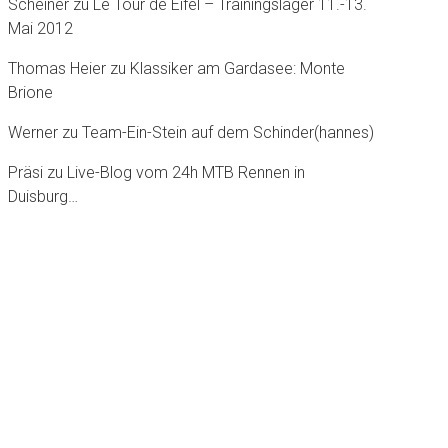
Scheiner
zu
Le Tour dè Eifel – Trainingslager 11.-13.
Mai 2012
Thomas Heier
zu
Klassiker am Gardasee: Monte
Brione
Werner
zu
Team-Ein-Stein auf dem Schinder(hannes)
Präsi
zu
Live-Blog vom 24h MTB Rennen in
Duisburg…