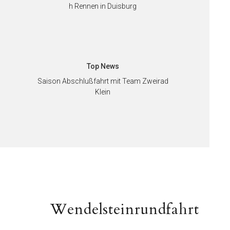
h Rennen in Duisburg
Top News
Saison Abschlußfahrt mit Team Zweirad
Klein
on
Nächster
Wendelsteinrundfahrt
Beitrag