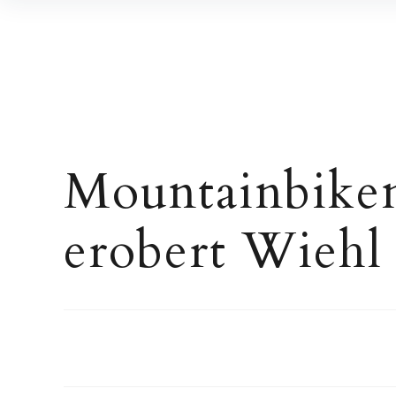
Inhalte
überspringen
Mountainbike
erobert Wiehl