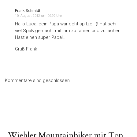
Frank Schmidt
10. August 2012 um 06:29 Uhr
Hallo Luca, dein Papa war echt spitze :-)! Hat sehr
viel Spaß gemacht mit ihm zu fahren und zu lachen.
Hast einen super Papa!!!
Gruß Frank
Kommentare sind geschlossen.
Beitragsnavigation
Nächster
Wiehler Mountainbiker mit Top