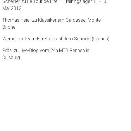
Scheiner
zu
Le Tour dè Eifel – Trainingslager 11.-13.
Mai 2012
Thomas Heier
zu
Klassiker am Gardasee: Monte
Brione
Werner
zu
Team-Ein-Stein auf dem Schinder(hannes)
Präsi
zu
Live-Blog vom 24h MTB Rennen in
Duisburg…