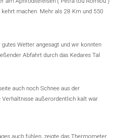
r am Aphroditefelsen ( Petra tou Romiou )
r kehrt machen. Mehr als 28 Km und 550
 gutes Wetter angesagt und wir konnten
ließender Abfahrt durch das Kedares Tal
seite auch noch Schnee aus der
 Verhältnisse außerordentlich kalt war.
ages auch fühlen, zeigte das Thermometer