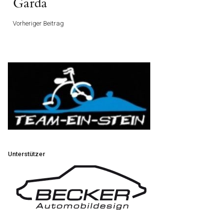
Beitrag
Garda
Vorheriger Beitrag
Unterstützer