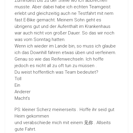
Zumindest bis zu der Stelle wo ich abbrechen
musste. Aber dabei habe ich echten Teamgeist
erlebt und gleichzeitig auch ne Testfahrt mit nem
fast E-Bike gemacht. Meinem Sohn geht es
übrigens gut und der Aufenthalt im Krankenhaus
war auch nicht von großer Dauer. So das wir noch
was vom Sonntag hatten.
Wenn ich wieder im Lande bin, so muss ich glaube
ich das Downhill fahren etwas üben und verfeinern.
Genau so wie das Reifenwechseln. Ich hoffe
jedoch es nicht all zu oft tun zu müssen .
Du weist hoffentlich was Team bedeutet?
Toll
Ein
Anderer
Macht’s
PS: kleiner Scherz meinerseits . Hoffe ihr seid gut
Heim gekommen
und verabschiede mich mit einem 见你 . Allseits
gute Fahrt.