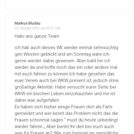
Markus Bludau
23. Oktober 2012 um 07:57 Uhr
Hallo ans ganze Team
ich hab auch dieses WE wieder einmal sehnsüchtig
gen Westen geblickt und am Sonntag wäre ich
gerne wieder dabei gewesen. Aber bald bin ich
wieder da und hoffe noch das ein oder andere mal
mit euch fahren zu können.Ich habe gesehen das
euer Verein auch bei WKW present ist, jedoch ohne
großartige Aktivität. Habe versucht eurer Seite bei
WKW ein bischen Leben einzuhauchen und mir ist
dabei was aufgefallen.
Es haben sich bisher einige Frauen dort als Fan’s
gemeldet und wer kennt das Problem nicht das die
Frauen schonmal sagen “ must du heute unbedingt
wieder fahren „.Aber bietet Ihr den bei euch auch
was für Frauen an? Wie zum beispiel ne gemütliche