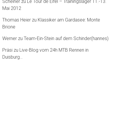
Scheiner
zu
Le Tour dè Eifel – Trainingslager 11.-13.
Mai 2012
Thomas Heier
zu
Klassiker am Gardasee: Monte
Brione
Werner
zu
Team-Ein-Stein auf dem Schinder(hannes)
Präsi
zu
Live-Blog vom 24h MTB Rennen in
Duisburg…