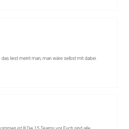
das liest meint man, man wäre selbst mit dabei.
kommen ist !!! Die 15 Teams vor Euch sind alle