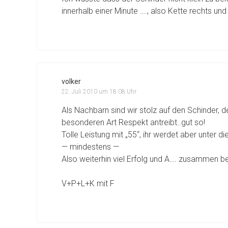
innerhalb einer Minute …., also Kette rechts un
volker
22. Juli 2010 um 18:08 Uhr
Als Nachbarn sind wir stolz auf den Schinder, d
besonderen Art Respekt antreibt..gut so!
Tolle Leistung mit „55“, ihr werdet aber unter d
— mindestens —
Also weiterhin viel Erfolg und A…. zusammen b
V+P+L+K mit F