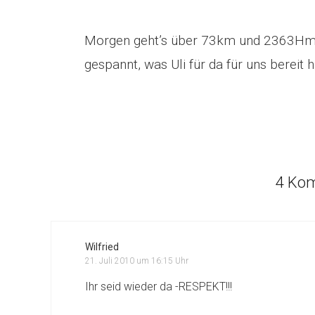
Morgen geht’s über 73km und 2363Hm r
gespannt, was Uli für da für uns bereit h
4 Ko
Wilfried
21. Juli 2010 um 16:15 Uhr
Ihr seid wieder da -RESPEKT!!!