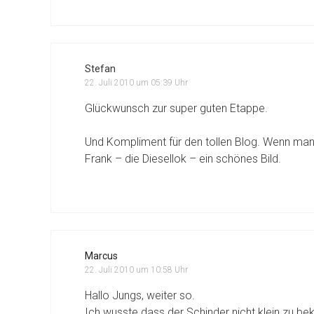
Stefan
22. Juli 2010 um 05:39 Uhr
Glückwunsch zur super guten Etappe.
Und Kompliment für den tollen Blog. Wenn man 
Frank – die Diesellok – ein schönes Bild.
Marcus
22. Juli 2010 um 10:58 Uhr
Hallo Jungs, weiter so.
Ich wusste dass der Schinder nicht klein zu be