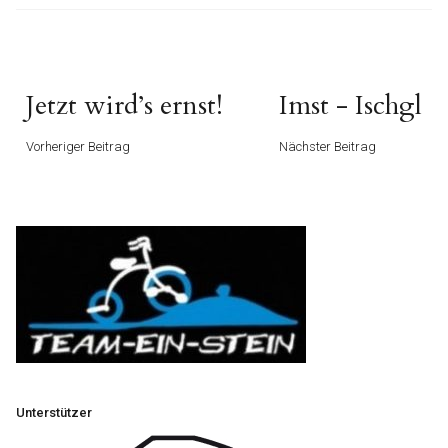
Beitragsnavigation
Vorheriger
Nächster
Jetzt wird’s ernst!
Imst - Ischgl
Beitrag
Beitrag
Vorheriger Beitrag
Nächster Beitrag
Unterstützer