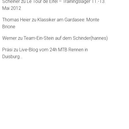
Scheiner
zu
Le Tour dè Eifel – Trainingslager 11.-13.
Mai 2012
Thomas Heier
zu
Klassiker am Gardasee: Monte
Brione
Werner
zu
Team-Ein-Stein auf dem Schinder(hannes)
Präsi
zu
Live-Blog vom 24h MTB Rennen in
Duisburg…