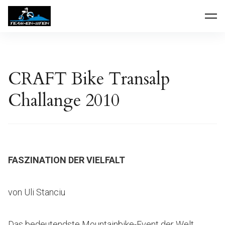
Inhalte
Team-Ein-Stein
überspringen
CRAFT Bike Transalp
Challange 2010
FASZINATION DER VIELFALT
von Uli Stanciu
Das bedeutendste Mountainbike-Event der Welt