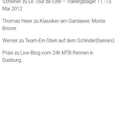
Scheiner
zu
Le Tour dè Eifel – Trainingslager 11.-13.
Mai 2012
Thomas Heier
zu
Klassiker am Gardasee: Monte
Brione
Werner
zu
Team-Ein-Stein auf dem Schinder(hannes)
Präsi
zu
Live-Blog vom 24h MTB Rennen in
Duisburg…