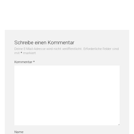
Schreibe einen Kommentar
Deine E-Mail-Adresse wird nicht veröffentlicht.
Erforderliche Felder sind
mit
*
markiert
Kommentar
*
Name