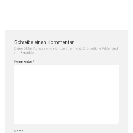
Schreibe einen Kommentar
Deine E-Mail-Adresse wird nicht veröffentlicht.
Erforderliche Felder sind
mit
*
markiert
Kommentar
*
Name