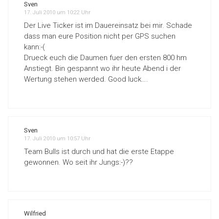
Sven
17. Juli 2010 um 10:22 Uhr
Der Live Ticker ist im Dauereinsatz bei mir. Schade
dass man eure Position nicht per GPS suchen
kann:-(
Drueck euch die Daumen fuer den ersten 800 hm
Anstiegt. Bin gespannt wo ihr heute Abend i der
Wertung stehen werded. Good luck….
Sven
17. Juli 2010 um 10:57 Uhr
Team Bulls ist durch und hat die erste Etappe
gewonnen. Wo seit ihr Jungs:-)??
Wilfried