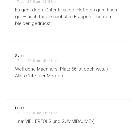
17. Juli 2010 um 13:48 Uhr
Es geht doch. Guter Einstieg. Hoffe es geht Euch
gut – auch für die nächsten Etappen. Daumen
bleiben gedrückt.
Sven
17. Juli 2010 um 15:44 Uhr
Well done Maenners. Platz 56 ist doch was:-)
Alles Gute fuer Morgen…
Luiza
17. Juli 2010 um 18:26 Uhr
…na: VIEL ERFOLG und GUMMIBÄUME:-)