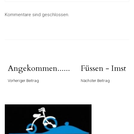
Kommentare sind geschlossen.
Beitragsnavigation
Vorheriger
Nächster
Angekommen......
Füssen - Imst
Beitrag
Beitrag
Vorheriger Beitrag
Nächster Beitrag